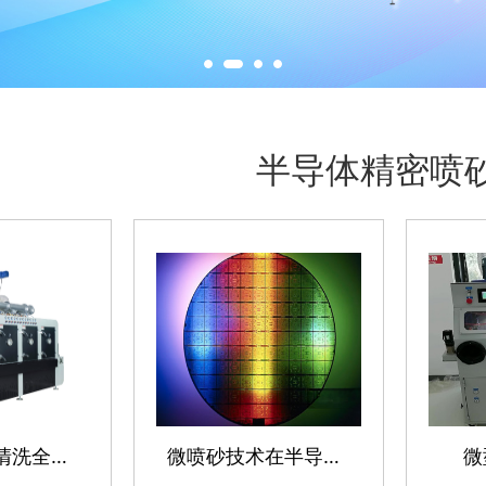
半导体精密喷
镀膜机护板清洗全自动输送喷砂机
微喷砂技术在半导体领域的应用
微