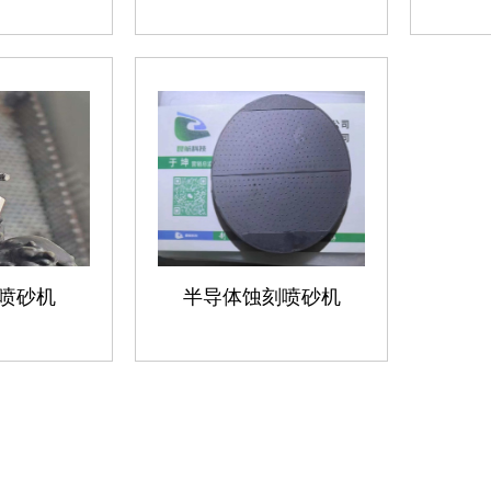
喷砂机
半导体蚀刻喷砂机