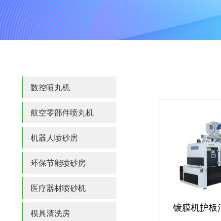
数控喷丸机
航空零部件喷丸机
机器人喷砂房
环保节能喷砂房
医疗器材喷砂机
模具清洗房