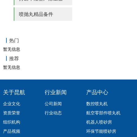
喷抛丸精品备件
热门
暂无信息
推荐
暂无信息
关于昆航
行业新闻
产品中心
企业文化
公司新闻
数控喷丸机
资质荣誉
行业动态
航空零部件喷丸机
组织机构
机器人喷砂房
产品视频
环保节能喷砂房