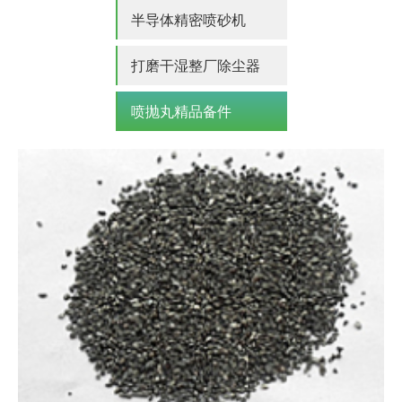
半导体精密喷砂机
打磨干湿整厂除尘器
喷抛丸精品备件